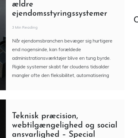
Når ejendomsbranchen bevæger sig hurtigere
end nogensinde, kan forældede
administrationsværktøjer blive en tung byrde.
Rigide systemer skabt før cloudens tidsalder
mangler ofte den fleksibilitet, automatisering
Teknisk præcision,
webtilgængelighed og social
ansvarlighed – Special
Minds IT baner vejen for et
inkluderende digitalt
samfund