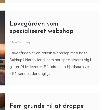
specialiseret webshop
5 Min Reading
Løvegården er en dansk webshop med base i
Suldrup i Nordjylland, som har specialiseret sig i
glutenfri fødevarer. På adressen Hjedsbækvej
451 sendes der dagligt
Fem grunde til at droppe
ældre
ejendomsstyringssystemer
C
3 Min Reading