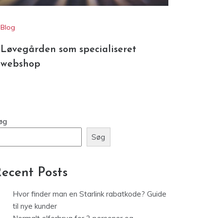
webshop
øg
Søg
ecent Posts
Hvor finder man en Starlink rabatkode? Guide
til nye kunder
Normalt elforbrug for 2 personer og
fjernstyring af varme i sommerhus
Løvegården som specialiseret webshop
Fem grunde til at droppe ældre
ejendomsstyringssystemer