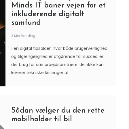
3 Min Reading
I en digital tidsalder, hvor både brugervenlighed
og tilgængelighed er afgørende for succes, er
der brug for samarbejdspartnere, der ikke kun
leverer tekniske løsninger af
Sådan vælger du den rette
mobilholder til bil
3 Min Reading
Med en mobilholder til bil bliver det nemmere at
benytte telefonen til navigation, opkald via
håndfri og musikafspilning under kørsel.