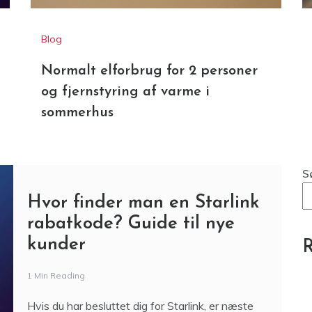
og fjernstyring af varme i
sommerhus
S
Hvor finder man en Starlink
rabatkode? Guide til nye
kunder
R
1 Min Reading
Hvis du har besluttet dig for Starlink, er næste
skridt at finde en rabatkode. Det er nemt, men
der er et par ting, du skal